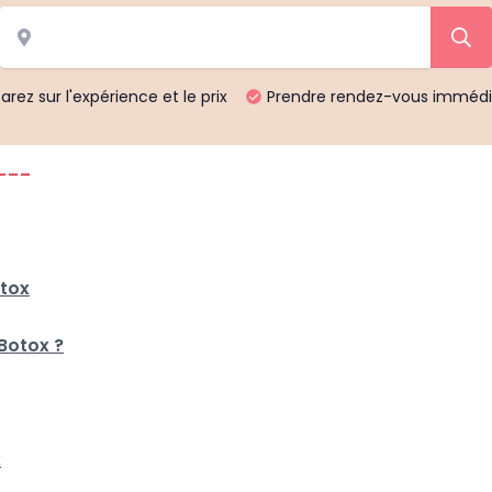
ez sur l'expérience et le prix
Prendre rendez-vous imméd
---
otox
Botox ?
x